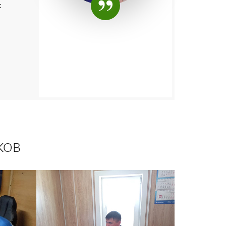
к
ков