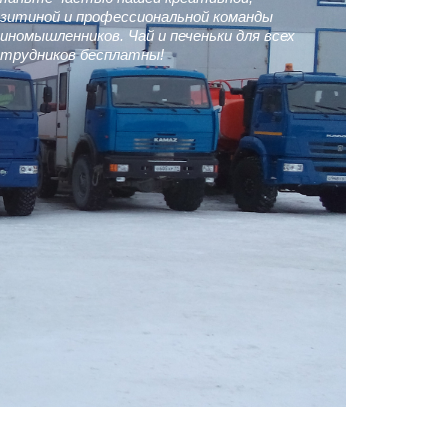
зитиной и профессиональной команды
иномышленников. Чай и печеньки для всех
трудников бесплатны!