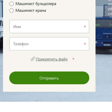
Машинист бульдозера
по
ед
Машинист крана
со
Имя
Телефон
Прикрепить файл
Отправить