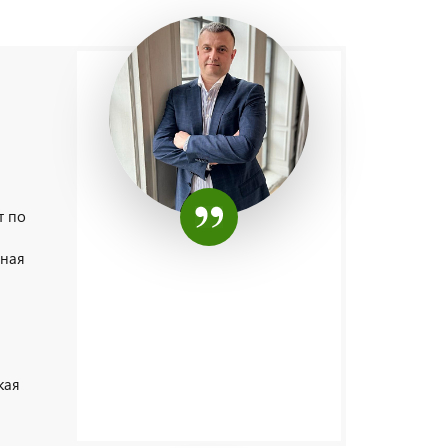
т по
сная
кая