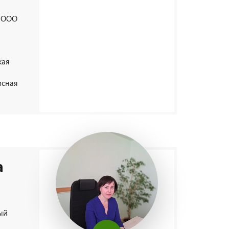
х ООО
кая
исная
а
ый