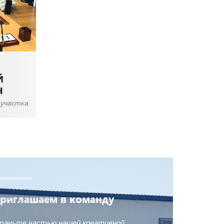
Й
Ч
 участка
риглашаем в команду
таньте частью нашей креативной,