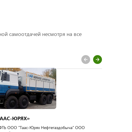
ной самоотдачей несмотря на все
ТААС-ЮРЯХ»
ТП "ЯР
ТЬ ООО "Таас-Юрях Нефтегаздобыча" ООО
ООО "ИНК-